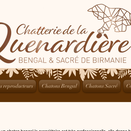
s reproducteurs
Chatons Bengal
Chatons Sacré
C