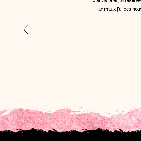
J'ai visité et j'ai rése
animaux j'ai des nou