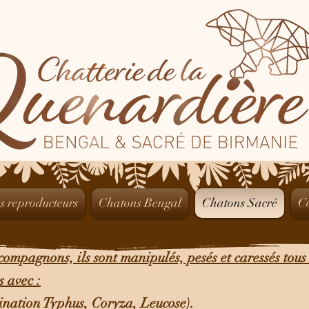
s reproducteurs
Chatons Bengal
Chatons Sacré
C
compagnons, ils sont manipulés, pesés et caressés tous 
 avec :
ination Typhus, Coryza, Leucose).