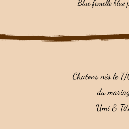
Blue femelle blue 
Chatons nés le 
du mariag
Umi & Tit