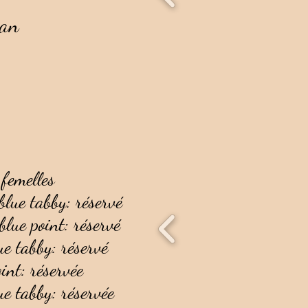
tan
 femelles
blue tabby: réservé
blue point: réservé
lue tabby: réservé
oint: réservée
lue tabby: réservée