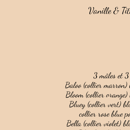
Vanille & Ti
3 mâles et 3
Baloo (collier marron) 
Bloom (collier orange) 
Bluey (collier vert) b
collier rose blue p
Bella (collier violet) b