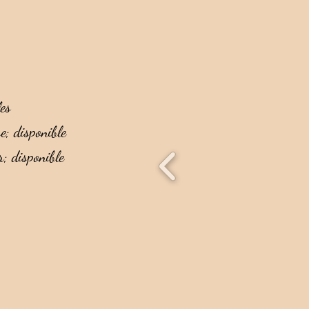
es
ge; disponible
r; disponible