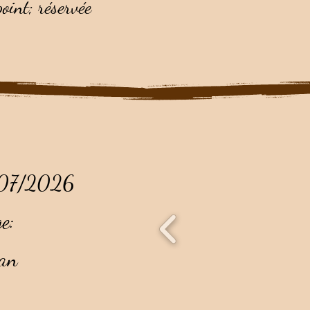
point; réservée
7/07/2026
e:
an