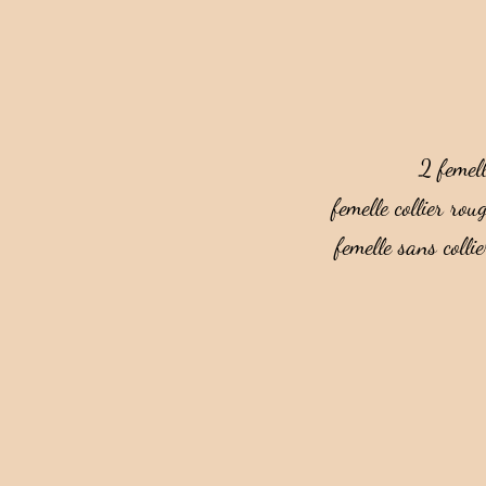
2 femell
femelle collier rou
femelle sans collie