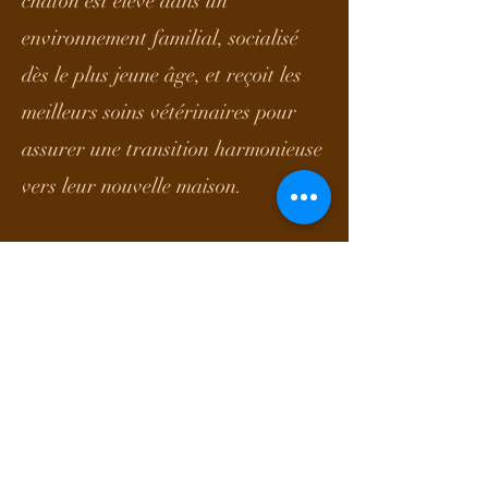
chaton est élevé dans un
environnement familial, socialisé
dès le plus jeune âge, et reçoit les
meilleurs soins vétérinaires pour
assurer une transition harmonieuse
vers leur nouvelle maison.
🌟 Les Sacrés de Birmanie, avec
leur pelage blanc soyeux et leurs
yeux bleus mystérieux, sont
connus
pour leur caractère doux et
affectueux.
🔥 Les Bengals, au tempérament