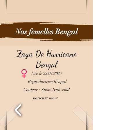
Nos femelles Bengal
Zaya De Hurricane
Bengal
Née le 22/07/2024
Reproductrice Bengal.
Couleur : Snow lynk solid
porteuse snow,